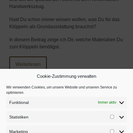
Handwerkszeug.
Hast Du schon immer wissen wollen, was Du für das
Klöppeln als Grundausstattung brauchst?
In diesem Beitrag zeige ich Dir, welche Materialien Du
zum Klöppeln benötigst.
Weiterlesen
Cookie-Zustimmung verwalten
Wir verwenden Cookies, um unsere Website und unseren Service zu
optimieren.
NEUERE
»
Funktional
Immer aktiv
Statistiken
Statistik
Marketing
Marketi