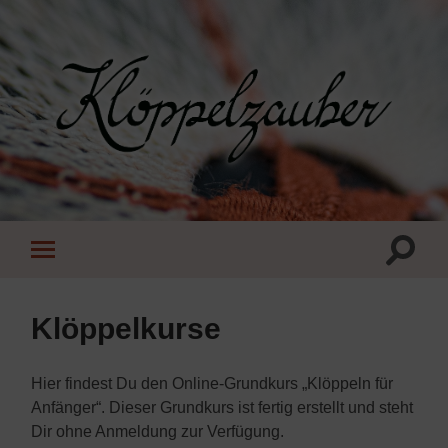
Klöppelzauber
Suchfe
Mobile-
ein-/a
Menü
ein-/ausblenden
Klöppelkurse
Hier findest Du den Online-Grundkurs „Klöppeln für
Anfänger“. Dieser Grundkurs ist fertig erstellt und steht
Dir ohne Anmeldung zur Verfügung.